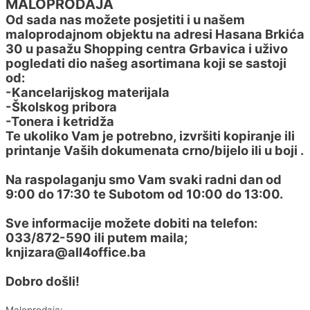
MALOPRODAJA
Od sada nas možete posjetiti i u našem
maloprodajnom objektu na adresi Hasana Brkića
30 u pasažu Shopping centra Grbavica i uživo
pogledati dio našeg asortimana koji se sastoji
od:
-Kancelarijskog materijala
-Školskog pribora
-Tonera i ketridža
Te ukoliko Vam je potrebno, izvršiti kopiranje ili
printanje Vaših dokumenata crno/bijelo ili u boji .
Na raspolaganju smo Vam svaki radni dan od
9:00 do 17:30 te Subotom od 10:00 do 13:00.
Sve informacije možete dobiti na telefon:
033/872-590 ili putem maila;
knjizara@all4office.ba
Dobro došli!
Maloprodaja: